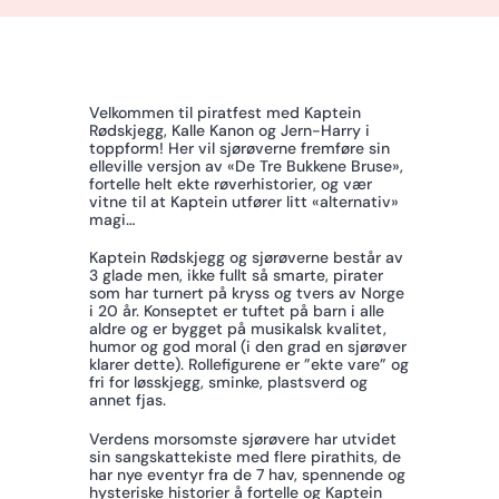
Velkommen til piratfest med Kaptein
Rødskjegg, Kalle Kanon og Jern-Harry i
toppform! Her vil sjørøverne fremføre sin
elleville versjon av «De Tre Bukkene Bruse»,
fortelle helt ekte røverhistorier, og vær
vitne til at Kaptein utfører litt «alternativ»
magi…
Kaptein Rødskjegg og sjørøverne består av
3 glade men, ikke fullt så smarte, pirater
som har turnert på kryss og tvers av Norge
i 20 år. Konseptet er tuftet på barn i alle
aldre og er bygget på musikalsk kvalitet,
humor og god moral (i den grad en sjørøver
klarer dette). Rollefigurene er ”ekte vare” og
fri for løsskjegg, sminke, plastsverd og
annet fjas.
Verdens morsomste sjørøvere har utvidet
sin sangskattekiste med flere pirathits, de
har nye eventyr fra de 7 hav, spennende og
hysteriske historier å fortelle og Kaptein