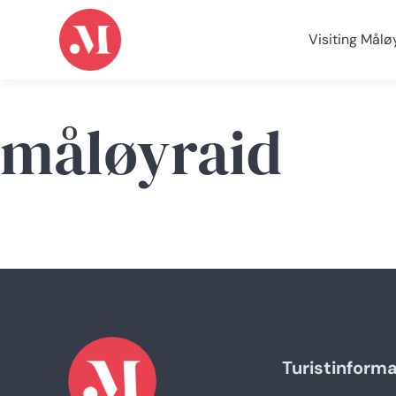
Visiting Målø
måløyraid
Turistinform