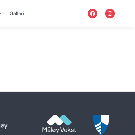
Galleri
løy