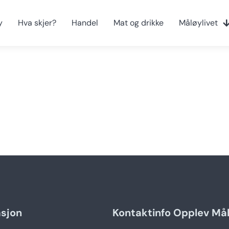
y
Hva skjer?
Handel
Mat og drikke
Måløylivet
asjon
Kontaktinfo Opplev Må