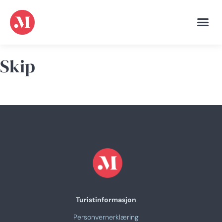
Visitin
Mat og 
Skip
Turistinformasjon
Personvernerklæring