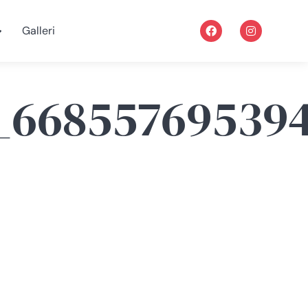
Galleri
_66855769539