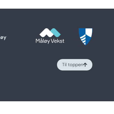
løy
Til toppen