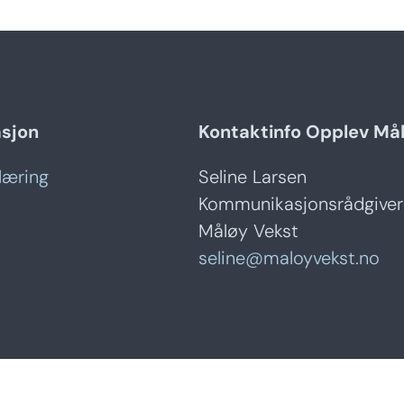
asjon
Kontaktinfo Opplev Må
læring
Seline Larsen
Kommunikasjonsrådgiver
Måløy Vekst
seline@maloyvekst.no