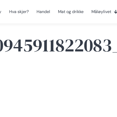
y
Hva skjer?
Handel
Mat og drikke
Måløylivet
0945911822083