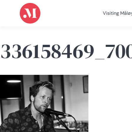
Visiting Målø
336158469_70