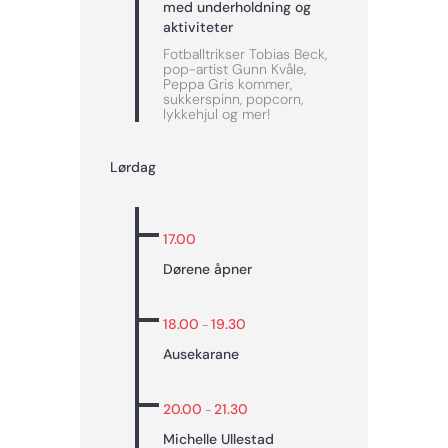
med underholdning og
aktiviteter
Fotballtrikser Tobias Beck,
pop-artist Gunn Kvåle,
Peppa Gris kommer,
sukkerspinn, popcorn,
lykkehjul og mer!
Lørdag
17.00
Dørene åpner
18.00
19.30
-
Ausekarane
20.00
21.30
-
Michelle Ullestad