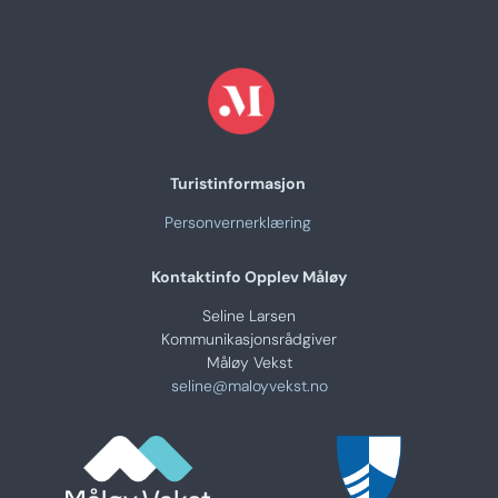
Turistinformasjon
Personvernerklæring
Kontaktinfo Opplev Måløy
Seline Larsen
Kommunikasjonsrådgiver
Måløy Vekst
seline@maloyvekst.no