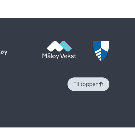
løy
Til toppen