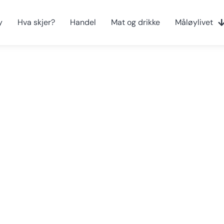
y
Hva skjer?
Handel
Mat og drikke
Måløylivet