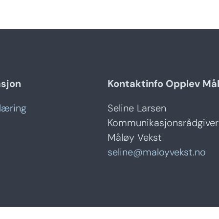
asjon
Kontaktinfo Opplev Må
læring
Seline Larsen
Kommunikasjonsrådgiver
Måløy Vekst
seline@maloyvekst.no