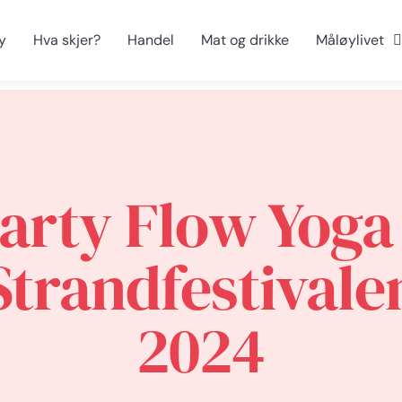
y
Hva skjer?
Handel
Mat og drikke
Måløylivet
arty Flow Yoga
Strandfestivale
2024