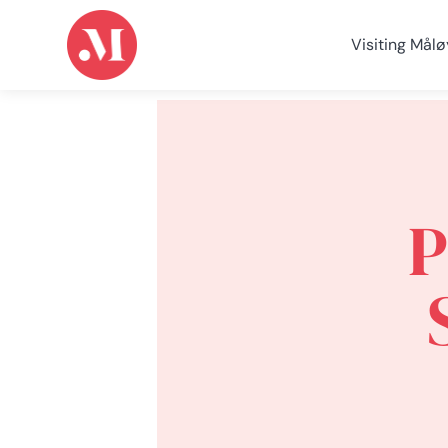
Visiting Målø
P