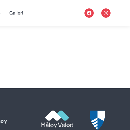
Galleri
løy