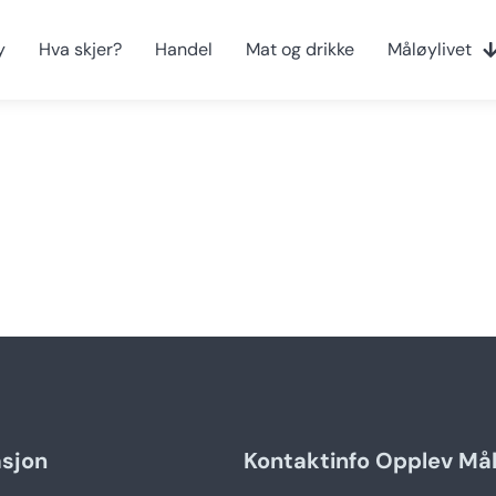
y
Hva skjer?
Handel
Mat og drikke
Måløylivet
asjon
Kontaktinfo Opplev Må