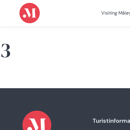
Visiting Målø
3
Turistinform