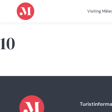
Visiting Målø
10
Turistinform