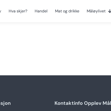
y
Hva skjer?
Handel
Mat og drikke
Måløylivet
asjon
Kontaktinfo Opplev Må