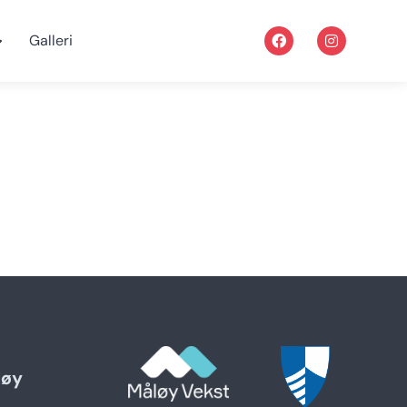
Galleri
løy