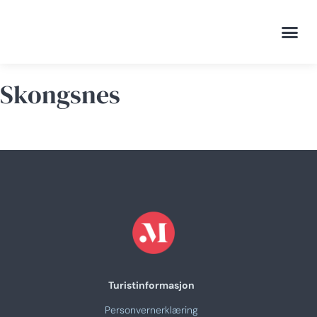
Visitin
Mat og 
Skongsnes
Turistinformasjon
Personvernerklæring