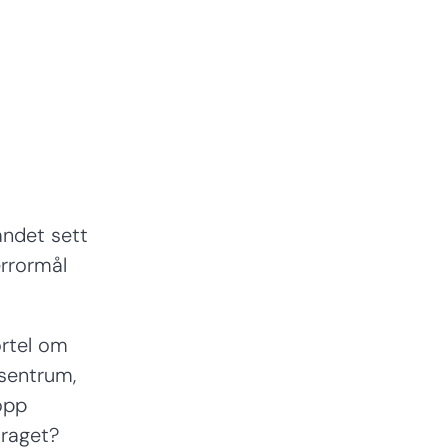
andet sett
errormål
ortel om
sentrum,
opp
draget?