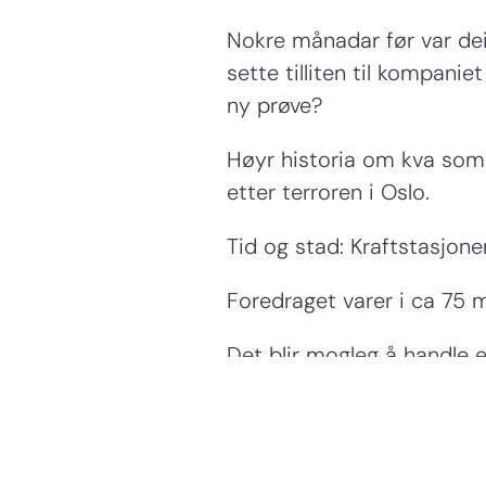
Nokre månadar før var dei 
sette tilliten til kompanie
ny prøve?
Høyr historia om kva som 
etter terroren i Oslo.
Tid og stad: Kraftstasjonen
Foredraget varer i ca 75 m
Det blir mogleg å handle e
Vil du spise? Alle med bill