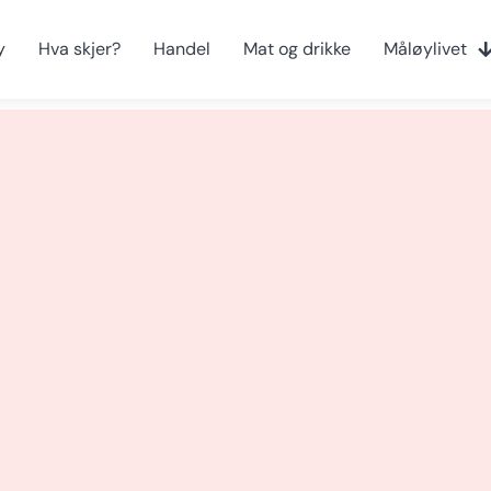
y
Hva skjer?
Handel
Mat og drikke
Måløylivet