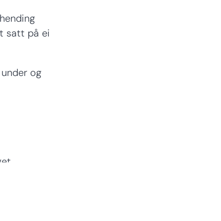
 hending
t satt på ei
 under og
et.
aget.