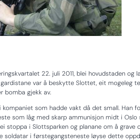
ingskvartalet 22. juli 2011, blei hovudstaden og l
gardistane var å beskytte Slottet, eit mogeleg t
r bomba gjekk av.
 i kompaniet som hadde vakt då det small. Han f
neste som låg med skarp ammunisjon midt i Oslo 
i stoppa i Slottsparken og planane om å grave 
lle soldatar i førstegangsteneste løyse dette opp