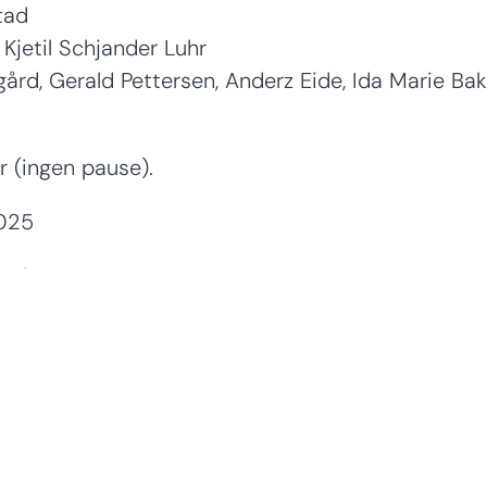
tad
Kjetil Schjander Luhr
ård, Gerald Pettersen, Anderz Eide, Ida Marie Ba
r (ingen pause).
2025
and