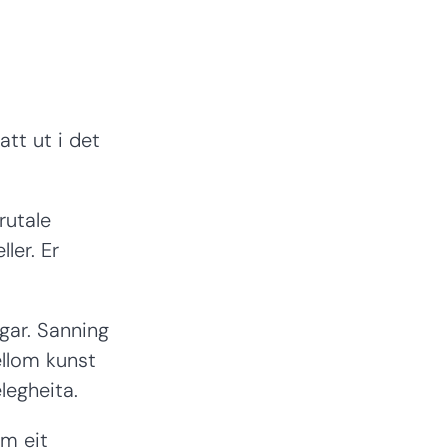
tt ut i det
brutale
ler. Er
ngar. Sanning
ellom kunst
kelegheita.
om eit