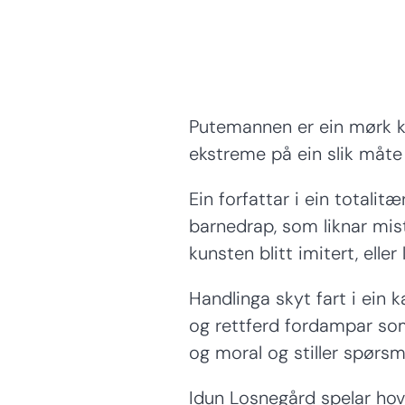
Putemannen er ein mørk ko
ekstreme på ein slik måte 
Ein forfattar i ein totalitæ
barnedrap, som liknar mist
kunsten blitt imitert, ell
Handlinga skyt fart i ein 
og rettferd fordampar som
og moral og stiller spørsm
Idun Losnegård spelar hov