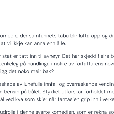
medie, der samfunnets tabu blir løfta opp og dra
at vi ikkje kan anna enn å le.
r stat er tatt inn til avhøyr. Det har skjedd fleire 
enkeleg på handlinga i nokre av forfattarens novel
er ligg det noko meir bak?
kaskade av lunefulle innfall og overraskande vendi
 bensin på bålet. Stykket utforskar forholdet m
ål ved kva som skjer når fantasien grip inn i ver
udrolla i denne svarte komedien, som er rekna s