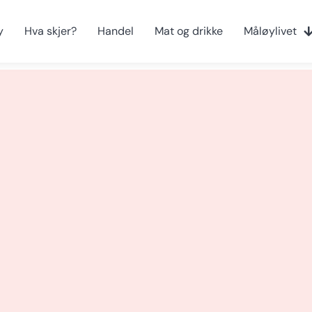
y
Hva skjer?
Handel
Mat og drikke
Måløylivet