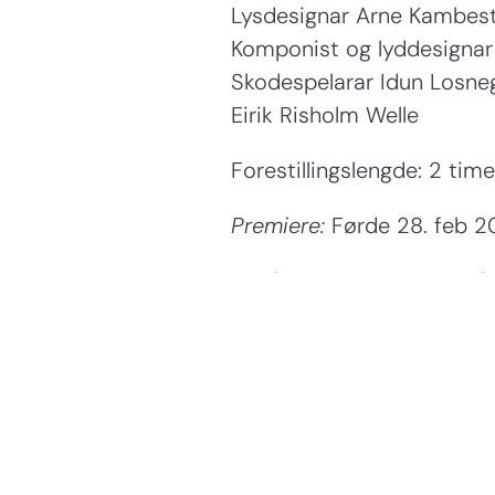
Lysdesignar Arne Kambes
Komponist og lyddesignar 
Skodespelarar Idun Losneg
Eirik Risholm Welle
Forestillingslengde: 2 time
Premiere:
Førde 28. feb 
Produsert av Teater Vestl
Detaljer
MER INFO
Les mer