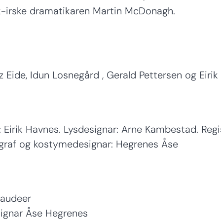
isk-irske dramatikaren Martin McDonagh.
 Eide, Idun Losnegård , Gerald Pettersen og Eirik
 Eirik Havnes. Lysdesignar: Arne Kambestad. Regis
graf og kostymedesignar: Hegrenes Åse
Naudeer
ignar Åse Hegrenes