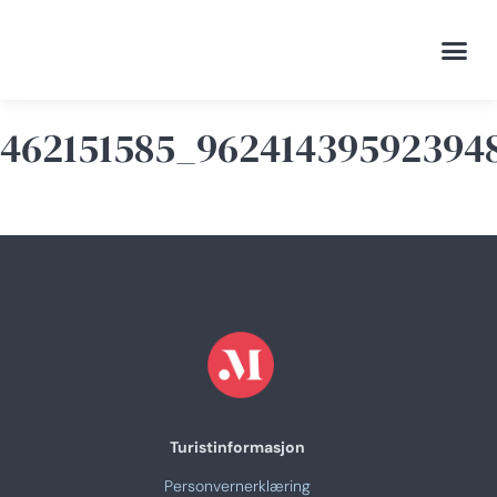
Visitin
Mat og 
462151585_96241439592394
Turistinformasjon
Personvernerklæring