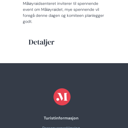
Måløyraidsenteret inviterer til spennende
event om Måløyraidet, mye spennende vil
foregå denne dagen og komiteen planlegger
godt.
Detaljer
Turistinformasjon
Personvernerklæring