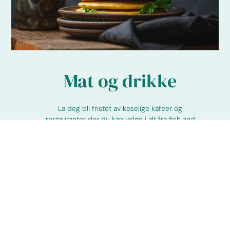
Mat og drikke
La deg bli fristet av koselige kafeer og
restauranter der du kan velge i alt fra fish and
chips, sushi og deilige bakevarer.
Les mer