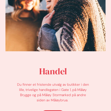
Handel
Du finner et fristende utvalg av butikker i den
lille, trivelige handlegaten i Gate 1, på Måløy
Brygge og på Måløy Stormarked på andre
siden av Måløybrua.